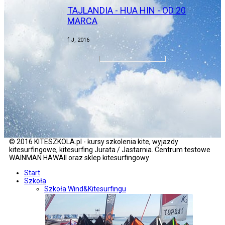
TAJLANDIA - HUA HIN - OD 20
MARCA
f J, 2016
© 2016 KITESZKOLA.pl - kursy szkolenia kite, wyjazdy
kitesurfingowe, kitesurfing Jurata / Jastarnia. Centrum testowe
WAINMAN HAWAII oraz sklep kitesurfingowy
Start
Szkoła
Szkoła Wind&Kitesurfingu