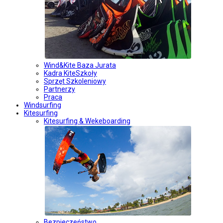
Wind&Kite Baza Jurata
Kadra KiteSzkoły
Sprzęt Szkoleniowy
Partnerzy
Praca
Windsurfing
Kitesurfing
Kitesurfing & Wekeboarding
Bezpieczeństwo