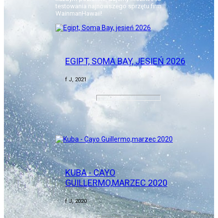
testowania najnowszego sprzętu firm
WainmanHawaii!
EGIPT, SOMA BAY, JESIEŃ 2026
f J, 2021
KUBA - CAYO
GUILLERMO,MARZEC 2020
f J, 2020