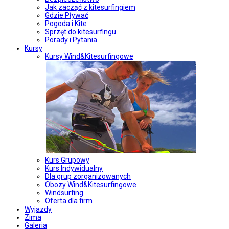
Jak zacząć z kitesurfingiem
Gdzie Pływać
Pogoda i Kite
Sprzęt do kitesurfingu
Porady i Pytania
Kursy
Kursy Wind&Kitesurfingowe
Kurs Grupowy
Kurs Indywidualny
Dla grup zorganizowanych
Obozy Wind&Kitesurfingowe
Windsurfing
Oferta dla firm
Wyjazdy
Zima
Galeria