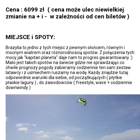
Cena : 6099 zł ( cena może ulec niewielkiej
zmianie na + i - w zależności od cen biletów )
MIEJSCE i SPOTY:
Brazylia to jedno z tych miejsc z pewnym słońcem, równym i
mocnym wiatrem oraz różnorodnością spotów. Z połączenia tych
mocy jak "kapitan planeta" daje nam to progres gwarantowany :)
Mało jest takich spotów na świecie gdzie nie sprawdzając co
chwile prognozy pogody zabieramy codziennie ten sam zestaw
latawcy i z uśmiechem ruszamy na wodę. Każdy znajdzie tutaj
odpowiednie warunki dla siebie, od początkujących ( płytkie
płaskie laguny ) , do zawodowców ( freestyle, wave + codziennie
downwindy )