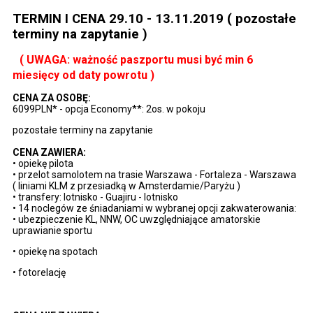
TERMIN I CENA 29.10 - 13.11.2019 ( pozostałe
terminy na zapytanie )
( UWAGA: ważność paszportu musi być min 6
miesięcy od daty powrotu )
CENA ZA OSOBĘ:
6099PLN* - opcja Economy**: 2os. w pokoju
pozostałe terminy na zapytanie
CENA ZAWIERA:
• opiekę pilota
• przelot samolotem na trasie Warszawa - Fortaleza - Warszawa
( liniami KLM z przesiadką w Amsterdamie/Paryżu )
• transfery: lotnisko - Guajiru - lotnisko
• 14 noclegów ze śniadaniami w wybranej opcji zakwaterowania:
• ubezpieczenie KL, NNW, OC uwzględniające amatorskie
uprawianie sportu
• opiekę na spotach
• fotorelację