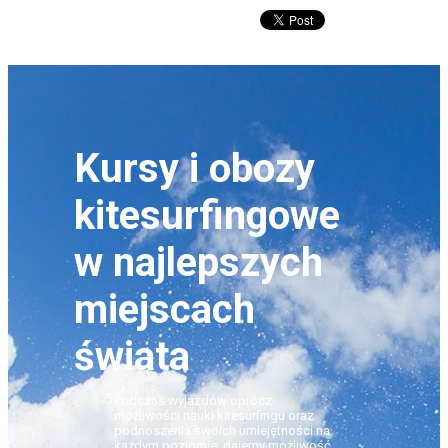
Kursy i obozy
kitesurfingowe
w najlepszych
miejscach
świata
Podczas wyjazdów oprócz
możliwości nauki kitesurfingu oraz
podnoszenia swoich umiejętności na
każdym poziomie, dajemy możliwość