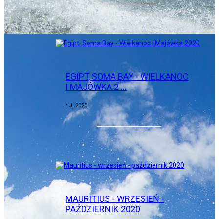
EGIPT, SOMA BAY - WIELKANOC
I MAJÓWKA 2 …
f J, 2020
MAURITIUS - WRZESIEŃ -
PAŹDZIERNIK 2020