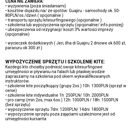
CENA NIE ZAWIERA:
• wyżywienia (poza śniadaniami)
• kosztów dojazdu na/ ze spotów: Guajiru - samochody ok. 50-
80PLN/os./dzień ( opcjonalnie )
• transportu sprzętu kitesurfingowego (opcjonalnie )
• szkolenia lub wypożyczenia sprzętu (opcjonalnie/ info poniżej)
• ubezpieczenia od rezygnacji/ koszt 3% wartości imprezy
(opcjonalnie)
• wycieczek dodatkowych ( Jeri, ilha di Guajiru 2 dniowe ok 600 zł,
paracuru ok 300 zł )
WYPOŻYCZENIE SPRZĘTU I SZKOLENIE KITE:
Każdego kto chciałby podnieść swoje kitesurfingowe
umiejętności w pływaniu na falach lub płaskiej wodzie
zapraszamy na szkolenia pod okiem wykwalifikowanych
instruktorów.
• szkolenie kite początkujący (grupy 2os.) 10h: 1300PLN (sprzęt w
cenie)
• szkolenie kite indywidualne 1h: 250PLN/ 10h: 2000PLN
• pro camp (min 2os, max 6os.) 12h: 1000PLN / 18h: 1500PLN
(bez sprzętu)
• wypożyczenie sprzętu 7dni: 1200PLN/ 14dni: 1800PLN
• wypożyczenie sprzętu poza zajęciami uzależnione jest od
umiejętności kursanta